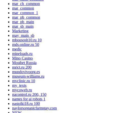
mar_ch_common
mar_common
mar_common_1
mar_pb_common
mar_pb_main
mar_sb_main
Marketing
may_main_sb
mbousosh10.ru 10
mds-online.ru 50
medic
mineloads.ru
Mino Casino
Mostbet Russia
mrict.ru 200
mundovivoorg.es
museum-williams.ru
mvclinic.ru 10
my_texts
mycoweb.ru
nacontrol.ru 200, 150
names for ai robots 1
nastolki18.ru 100
naylorsorganicfarmstay.com
NEW