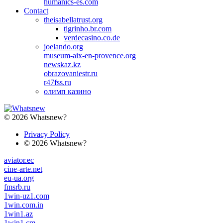
humanics-es.com
Contact
theisabellatrust.org
tigrinho.br.com
verdecasino.co.de
joelando.org
museum-aix-en-provence.org
newskaz.kz
obrazovaniestr.ru
r47fss.ru
олимп казино
© 2026 Whatsnew?
Privacy Policy
© 2026 Whatsnew?
aviator.ec
cine-arte.net
eu-ua.org
fmsrb.ru
1win-uz1.com
1win.com.in
1win1.az
1win1.cm