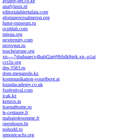
aviator-bet.co.ke
anafylaxis.nl
editorialabiertafaia.com
gloriaperezsalmeron.org
hutor-museum.ru
ocphlab.com
missia.org
nextremity.com
provegas.ru
toucheurope.org
xn----7sbabaaecv4babf2atrj9bfnlk8grk.xn--p1ai
ccr2p.org
dm-3583.ru
dom-megapolis.kz
kommunikation-vorarlberg.at
loundacademy.co.uk
fxpfestival.com
icak.kz
kenrox.in
learnathome.ru
le-centaure.fr
mabaiedesomme.fr
openhours.hr
pohodd.ru
stmonicachs.org