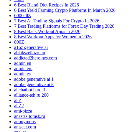
6 Best Bland Diet Recipes In 2026
6 Best Yield Farming Crypto Platforms In March 2026
6000allZ
7 Best Ai Trading Signals For Crypto In 2026
7 Best Trading Platforms for Forex Day Trading 2026
8 Best Back Workout Apps in 2026
8 Best Workout Apps for Women in 2026
800Z
a16z generative ai
ablakszellozo.hu
addicted2heroines.com
admin en
admin en.
admin es
adobe generative ai 1
adobe generative ai 8
ai chatbot bard 3
alliance-teh.ru 200
allZ
allZ2
ami-pizza
anastas-tomsk.ru
anonymous
antsaat.com