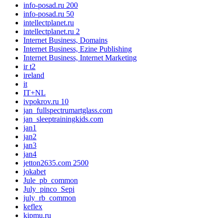
info-posad.ru 200
info-posad.ru 50
intellectplanet.ru
intellectplanet.ru 2
Internet Business, Domains
Internet Business, Ezine Publishing
Internet Business, Internet Marketing
ir t2
ireland
it
IT+NL
ivpokrov.ru 10
jan_fullspectrumartglass.com
jan_sleeptrainingkids.com
jan1
jan2
jan3
jan4
jetton2635.com 2500
jokabet
Jule_pb_common
July_pinco_Sepi
july_rb_common
keflex
kipmu.ru