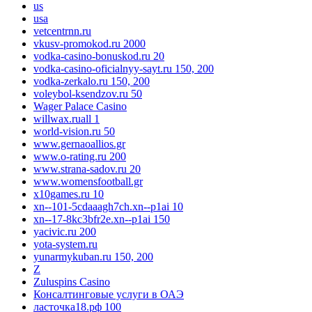
us
usa
vetcentrnn.ru
vkusv-promokod.ru 2000
vodka-casino-bonuskod.ru 20
vodka-casino-oficialnyy-sayt.ru 150, 200
vodka-zerkalo.ru 150, 200
voleybol-ksendzov.ru 50
Wager Palace Casino
willwax.ruall 1
world-vision.ru 50
www.gernaoallios.gr
www.o-rating.ru 200
www.strana-sadov.ru 20
www.womensfootball.gr
x10games.ru 10
xn--101-5cdaaagh7ch.xn--p1ai 10
xn--17-8kc3bfr2e.xn--p1ai 150
yacivic.ru 200
yota-system.ru
yunarmykuban.ru 150, 200
Z
Zuluspins Casino
Консалтинговые услуги в ОАЭ
ласточка18.рф 100