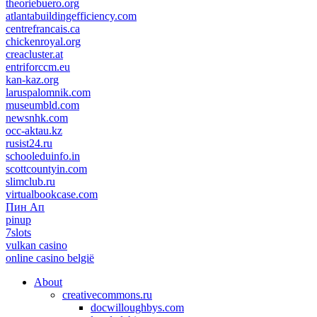
theoriebuero.org
atlantabuildingefficiency.com
centrefrancais.ca
chickenroyal.org
creacluster.at
entriforccm.eu
kan-kaz.org
laruspalomnik.com
museumbld.com
newsnhk.com
occ-aktau.kz
rusist24.ru
schooleduinfo.in
scottcountyin.com
slimclub.ru
virtualbookcase.com
Пин Ап
pinup
7slots
vulkan casino
online casino belgië
About
creativecommons.ru
docwilloughbys.com