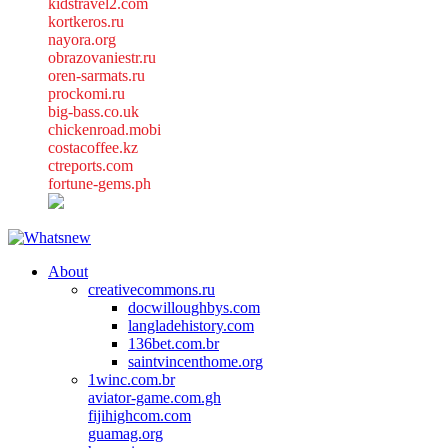
kidstravel2.com
kortkeros.ru
nayora.org
obrazovaniestr.ru
oren-sarmats.ru
prockomi.ru
big-bass.co.uk
chickenroad.mobi
costacoffee.kz
ctreports.com
fortune-gems.ph
About
creativecommons.ru
docwilloughbys.com
langladehistory.com
136bet.com.br
saintvincenthome.org
1winc.com.br
aviator-game.com.gh
fijihighcom.com
guamag.org