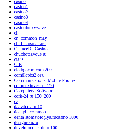
casino
casino1
casino2
casino3
casino4
casinoluckywave
ch
ch_common_may
ch_finansman.net
ChanceBit Casino
chuchotezvous.ru
cialis
CIB
clothgocart.com 200
comillapbs2.org
Communications, Mobile Phones
complexinvest.ru 150
Computers, Software
cork-24.ru 150, 200
cz
daavdeev.ru 10
dec_pb_common
denta-stomatologiya.rucasino 1000
designrein.ru
developmentspb.ru 100