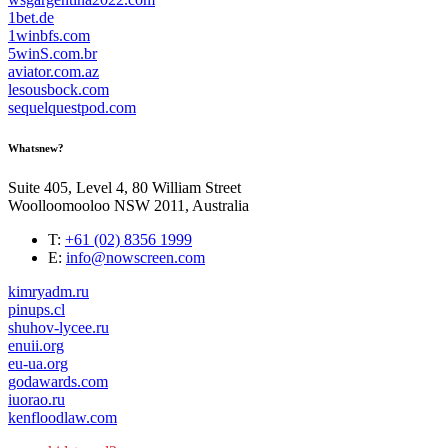
1bet.de
1winbfs.com
5winS.com.br
aviator.com.az
lesousbock.com
sequelquestpod.com
Whatsnew?
Suite 405, Level 4, 80 William Street
Woolloomooloo NSW 2011, Australia
T:
+61 (02) 8356 1999
E:
info@nowscreen.com
kimryadm.ru
pinups.cl
shuhov-lycee.ru
enuii.org
eu-ua.org
godawards.com
iuorao.ru
kenfloodlaw.com