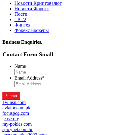
Новости Криптовалют
Новости Форекс
Пости
ТР 22
Финтех
Форекс Брокеры
Business Enquiries.
Contact Form Small
Name
Email Address
*
Submit
1winsn.com
aviator.com.pk
focuspcg.com
jease.org
my-pokies.com
spicybet.com.br
wsgargentina2022.com