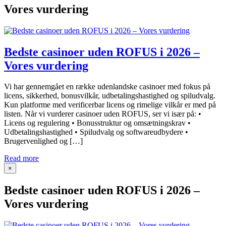
Vores vurdering
Bedste casinoer uden ROFUS i 2026 –
Vores vurdering
Vi har gennemgået en række udenlandske casinoer med fokus på
licens, sikkerhed, bonusvilkår, udbetalingshastighed og spiludvalg.
Kun platforme med verificerbar licens og rimelige vilkår er med på
listen. Når vi vurderer casinoer uden ROFUS, ser vi især på: •
Licens og regulering • Bonusstruktur og omsætningskrav •
Udbetalingshastighed • Spiludvalg og softwareudbydere •
Brugervenlighed og […]
Read more
×
Bedste casinoer uden ROFUS i 2026 –
Vores vurdering