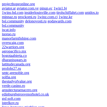
projecthopeonline.org
aviator.ar
aviator.com.ve
pinup.ec
1win1.bj
1wins-bd.com
insiderlouisville.com
tirolschiffahrt.com
unidos.io
minnaz.ru
prockomi.ru
1winz.com.ci
1winz.ke
bsl.community
delonovosti.ru
godawards.com
bsl.community
iscat.info
iuorao.ru
manorfarmfishing.com
overscaig.com
22warriors.org
agropacifico.mx
bogotaabierta.co
dharanisugars.in
lattitudecanada.org
profobr27.ru
smtc-grenoble.org
solfia.org
thestudyofvalue.org
verde-casino.ro
arquitecturaenacero.org
edinburghgrosvenorhotel.co.uk
gsf-soft.com
istrelkov.ru