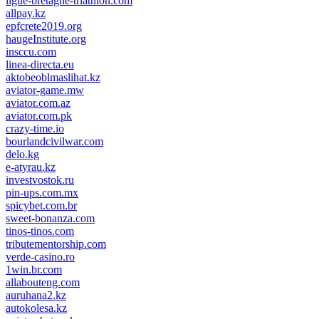
ligue-bretagne-triathlon.com
allpay.kz
epfcrete2019.org
haugeInstitute.org
insccu.com
linea-directa.eu
aktobeoblmaslihat.kz
aviator-game.mw
aviator.com.az
aviator.com.pk
crazy-time.io
bourlandcivilwar.com
delo.kg
e-atyrau.kz
investvostok.ru
pin-ups.com.mx
spicybet.com.br
sweet-bonanza.com
tinos-tinos.com
tributementorship.com
verde-casino.ro
1win.br.com
allabouteng.com
auruhana2.kz
autokolesa.kz