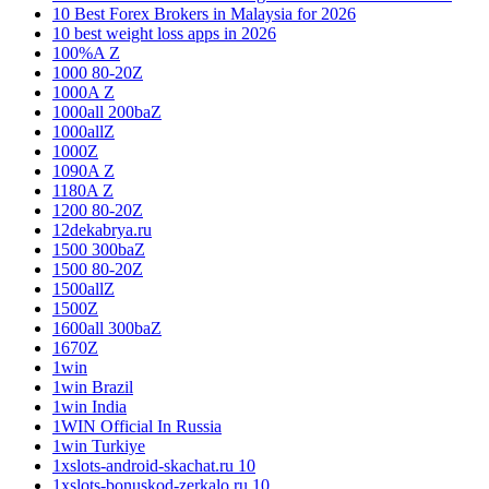
10 Best Forex Brokers in Malaysia for 2026
10 best weight loss apps in 2026
100%A Z
1000 80-20Z
1000A Z
1000all 200baZ
1000allZ
1000Z
1090A Z
1180A Z
1200 80-20Z
12dekabrya.ru
1500 300baZ
1500 80-20Z
1500allZ
1500Z
1600all 300baZ
1670Z
1win
1win Brazil
1win India
1WIN Official In Russia
1win Turkiye
1xslots-android-skachat.ru 10
1xslots-bonuskod-zerkalo.ru 10