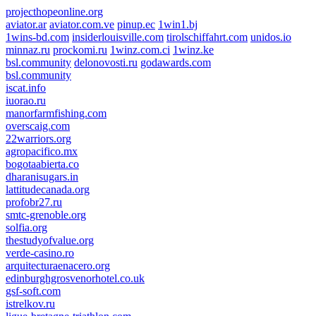
projecthopeonline.org
aviator.ar
aviator.com.ve
pinup.ec
1win1.bj
1wins-bd.com
insiderlouisville.com
tirolschiffahrt.com
unidos.io
minnaz.ru
prockomi.ru
1winz.com.ci
1winz.ke
bsl.community
delonovosti.ru
godawards.com
bsl.community
iscat.info
iuorao.ru
manorfarmfishing.com
overscaig.com
22warriors.org
agropacifico.mx
bogotaabierta.co
dharanisugars.in
lattitudecanada.org
profobr27.ru
smtc-grenoble.org
solfia.org
thestudyofvalue.org
verde-casino.ro
arquitecturaenacero.org
edinburghgrosvenorhotel.co.uk
gsf-soft.com
istrelkov.ru