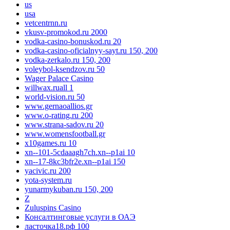
us
usa
vetcentrnn.ru
vkusv-promokod.ru 2000
vodka-casino-bonuskod.ru 20
vodka-casino-oficialnyy-sayt.ru 150, 200
vodka-zerkalo.ru 150, 200
voleybol-ksendzov.ru 50
Wager Palace Casino
willwax.ruall 1
world-vision.ru 50
www.gernaoallios.gr
www.o-rating.ru 200
www.strana-sadov.ru 20
www.womensfootball.gr
x10games.ru 10
xn--101-5cdaaagh7ch.xn--p1ai 10
xn--17-8kc3bfr2e.xn--p1ai 150
yacivic.ru 200
yota-system.ru
yunarmykuban.ru 150, 200
Z
Zuluspins Casino
Консалтинговые услуги в ОАЭ
ласточка18.рф 100