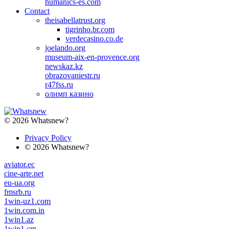
humanics-es.com
Contact
theisabellatrust.org
tigrinho.br.com
verdecasino.co.de
joelando.org
museum-aix-en-provence.org
newskaz.kz
obrazovaniestr.ru
r47fss.ru
олимп казино
© 2026 Whatsnew?
Privacy Policy
© 2026 Whatsnew?
aviator.ec
cine-arte.net
eu-ua.org
fmsrb.ru
1win-uz1.com
1win.com.in
1win1.az
1win1.cm