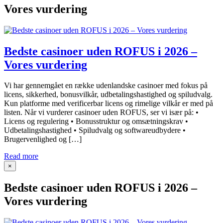
Vores vurdering
Bedste casinoer uden ROFUS i 2026 –
Vores vurdering
Vi har gennemgået en række udenlandske casinoer med fokus på
licens, sikkerhed, bonusvilkår, udbetalingshastighed og spiludvalg.
Kun platforme med verificerbar licens og rimelige vilkår er med på
listen. Når vi vurderer casinoer uden ROFUS, ser vi især på: •
Licens og regulering • Bonusstruktur og omsætningskrav •
Udbetalingshastighed • Spiludvalg og softwareudbydere •
Brugervenlighed og […]
Read more
×
Bedste casinoer uden ROFUS i 2026 –
Vores vurdering