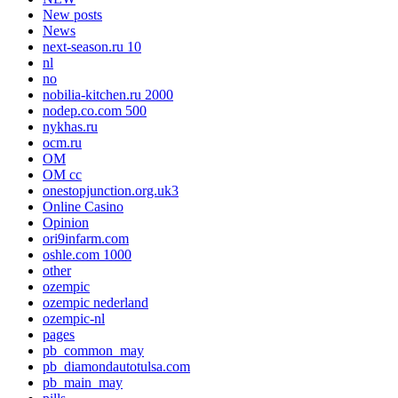
New posts
News
next-season.ru 10
nl
no
nobilia-kitchen.ru 2000
nodep.co.com 500
nykhas.ru
ocm.ru
OM
OM cc
onestopjunction.org.uk3
Online Casino
Opinion
ori9infarm.com
oshle.com 1000
other
ozempic
ozempic nederland
ozempic-nl
pages
pb_common_may
pb_diamondautotulsa.com
pb_main_may