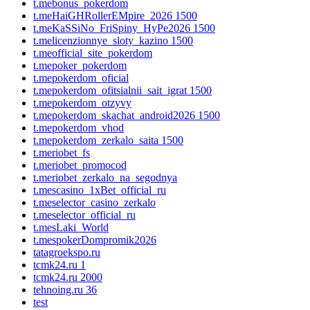
t.mebonus_pokerdom
t.meHaiGHRollerEMpire_2026 1500
t.meKaSSiNo_FriSpiny_HyPe2026 1500
t.melicenzionnye_sloty_kazino 1500
t.meofficial_site_pokerdom
t.mepoker_pokerdom
t.mepokerdom_oficial
t.mepokerdom_ofitsialnii_sait_igrat 1500
t.mepokerdom_otzyvy
t.mepokerdom_skachat_android2026 1500
t.mepokerdom_vhod
t.mepokerdom_zerkalo_saita 1500
t.meriobet_fs
t.meriobet_promocod
t.meriobet_zerkalo_na_segodnya
t.mescasino_1xBet_official_ru
t.meselector_casino_zerkalo
t.meselector_official_ru
t.mesLaki_World
t.mespokerDompromik2026
tatagroekspo.ru
tcmk24.ru 1
tcmk24.ru 2000
tehnoing.ru 36
test