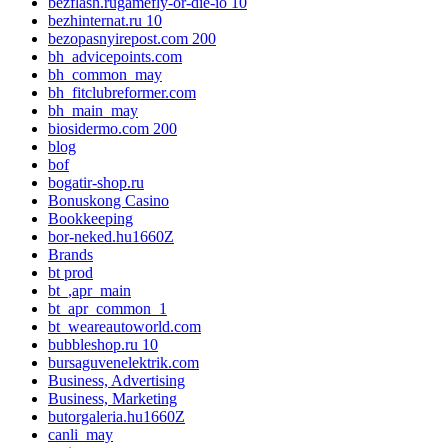
bezflash.rugamefly-or-die-io 10
bezhinternat.ru 10
bezopasnyirepost.com 200
bh_advicepoints.com
bh_common_may
bh_fitclubreformer.com
bh_main_may
biosidermo.com 200
blog
bof
bogatir-shop.ru
Bonuskong Casino
Bookkeeping
bor-neked.hu1660Z
Brands
bt prod
bt_,apr_main
bt_apr_common_1
bt_weareautoworld.com
bubbleshop.ru 10
bursaguvenelektrik.com
Business, Advertising
Business, Marketing
butorgaleria.hu1660Z
canli_may