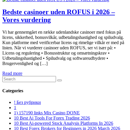
Bedste casinoer uden ROFUS i 2026 –
Vores vurdering
Vi har gennemgået en række udenlandske casinoer med fokus på
licens, sikkerhed, bonusvilkår, udbetalingshastighed og spiludvalg.
Kun platforme med verificerbar licens og rimelige vilkår er med på
listen. Når vi vurderer casinoer uden ROFUS, ser vi især på: •
Licens og regulering • Bonusstruktur og omsætningskrav •
Udbetalingshastighed • Spiludvalg og softwareudbydere •
Brugervenlighed og […]
Read more
Categories
! Без рубрики
1
1) 157190 links Mix Casino DONE
10 Best Ai Tools For Forex Trading 2026
10 Best Ai-powered Stock Analysis Platforms In 2026
10 Best Forex Brokers for Beginners in 2026 March 2026