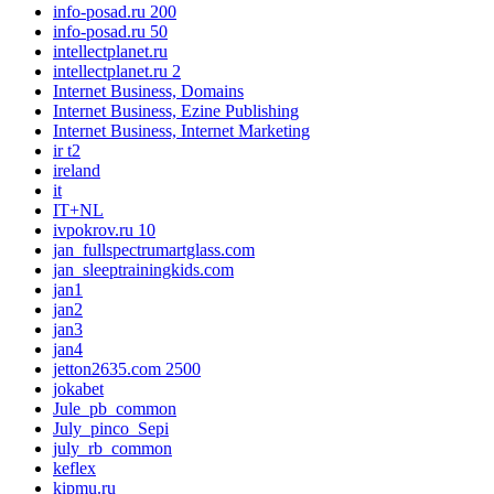
info-posad.ru 200
info-posad.ru 50
intellectplanet.ru
intellectplanet.ru 2
Internet Business, Domains
Internet Business, Ezine Publishing
Internet Business, Internet Marketing
ir t2
ireland
it
IT+NL
ivpokrov.ru 10
jan_fullspectrumartglass.com
jan_sleeptrainingkids.com
jan1
jan2
jan3
jan4
jetton2635.com 2500
jokabet
Jule_pb_common
July_pinco_Sepi
july_rb_common
keflex
kipmu.ru