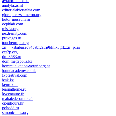
aviator-bet.co.ke
anafylaxis.nl
editorialabiertafaia.com
gloriaperezsalmeron.org
hutor-museum.ru
ocphlab.com
missia.org
nextremity.com
provegas.ru
toucheurope.org
xn----7sbabaaecv4babf2atrj9bfnlk8grk.xn--p1ai
ccr2p.org
dm-3583.ru
dom-megapolis.kz
kommunikation-vorarlberg.at
loundacademy.co.uk
fxpfestival.com
icak.kz
kenrox.in
learnathome.ru
le-centaure.fr
mabaiedesomme.fr
openhours.hr
pohodd.ru
stmonicachs.org