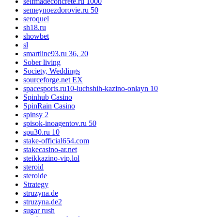
selfmadeconcrete.ru 1000
semeynoezdorovie.ru 50
seroquel
sh18.ru
showbet
sl
smartline93.ru 36, 20
Sober living
Society, Weddings
sourceforge.net EX
spacesports.ru10-luchshih-kazino-onlayn 10
Spinhub Casino
SpinRain Casino
spinsy 2
spisok-inoagentov.ru 50
spu30.ru 10
stake-official654.com
stakecasino-ar.net
steikkazino-vip.lol
steroid
steroide
Strategy
struzyna.de
struzyna.de2
sugar rush