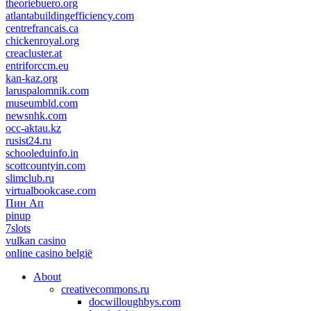
theoriebuero.org
atlantabuildingefficiency.com
centrefrancais.ca
chickenroyal.org
creacluster.at
entriforccm.eu
kan-kaz.org
laruspalomnik.com
museumbld.com
newsnhk.com
occ-aktau.kz
rusist24.ru
schooleduinfo.in
scottcountyin.com
slimclub.ru
virtualbookcase.com
Пин Ап
pinup
7slots
vulkan casino
online casino belgië
About
creativecommons.ru
docwilloughbys.com