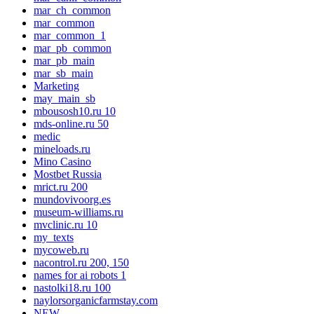
mar_ch_common
mar_common
mar_common_1
mar_pb_common
mar_pb_main
mar_sb_main
Marketing
may_main_sb
mbousosh10.ru 10
mds-online.ru 50
medic
mineloads.ru
Mino Casino
Mostbet Russia
mrict.ru 200
mundovivoorg.es
museum-williams.ru
mvclinic.ru 10
my_texts
mycoweb.ru
nacontrol.ru 200, 150
names for ai robots 1
nastolki18.ru 100
naylorsorganicfarmstay.com
NEW