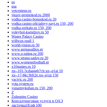
us
usa
vetcentrnn.ru
vkusv-promokod.ru 2000
vodka-casino-bonuskod.ru 20
vodka-casino-oficialnyy-sayt.ru 150, 200
vodka-zerkalo.ru 150, 200
voleybol-ksendzov.ru 50
Wager Palace Casino
willwax.ruall 1
world-vision.ru 50
www.gernaoallios.gr
www.o-rating.ru 200
www.strana-sadov.ru 20
www.womensfootball.gr
x10games.ru 10
xn--101-5cdaaagh7ch.xn--p1ai 10
xn--17-8kc3bfr2e.xn--p1ai 150
yacivic.ru 200
yota-system.ru
yunarmykuban.ru 150, 200
Z
Zuluspins Casino
Консалтинговые услуги в ОАЭ
ласточка18.рф 100