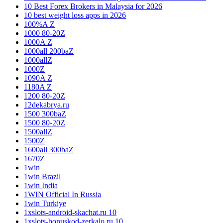
10 Best Forex Brokers in Malaysia for 2026
10 best weight loss apps in 2026
100%A Z
1000 80-20Z
1000A Z
1000all 200baZ
1000allZ
1000Z
1090A Z
1180A Z
1200 80-20Z
12dekabrya.ru
1500 300baZ
1500 80-20Z
1500allZ
1500Z
1600all 300baZ
1670Z
1win
1win Brazil
1win India
1WIN Official In Russia
1win Turkiye
1xslots-android-skachat.ru 10
1xslots-bonuskod-zerkalo.ru 10