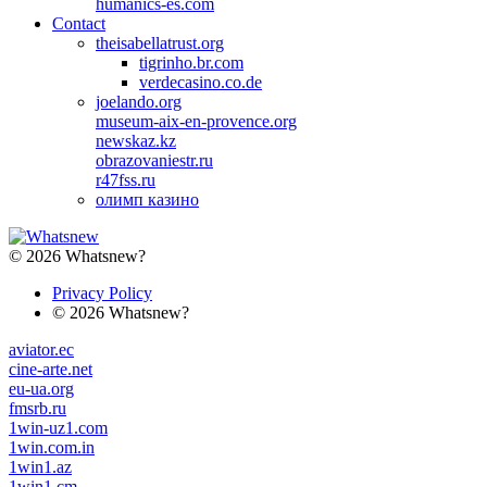
humanics-es.com
Contact
theisabellatrust.org
tigrinho.br.com
verdecasino.co.de
joelando.org
museum-aix-en-provence.org
newskaz.kz
obrazovaniestr.ru
r47fss.ru
олимп казино
© 2026 Whatsnew?
Privacy Policy
© 2026 Whatsnew?
aviator.ec
cine-arte.net
eu-ua.org
fmsrb.ru
1win-uz1.com
1win.com.in
1win1.az
1win1.cm