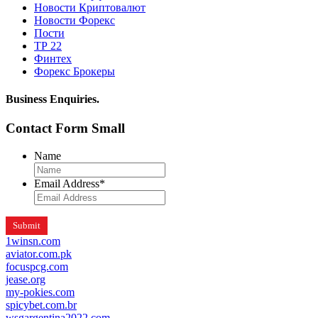
Новости Криптовалют
Новости Форекс
Пости
ТР 22
Финтех
Форекс Брокеры
Business Enquiries.
Contact Form Small
Name
Email Address
*
Submit
1winsn.com
aviator.com.pk
focuspcg.com
jease.org
my-pokies.com
spicybet.com.br
wsgargentina2022.com