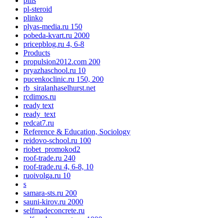
pills
pl-steroid
plinko
plyas-media.ru 150
pobeda-kvart.ru 2000
pricepblog.ru 4, 6-8
Products
propulsion2012.com 200
pryazhaschool.ru 10
pucenkoclinic.ru 150, 200
rb_siralanhaselhurst.net
rcdimos.ru
ready text
ready_text
redcat7.ru
Reference & Education, Sociology
reidovo-school.ru 100
riobet_promokod2
roof-trade.ru 240
roof-trade.ru 4, 6-8, 10
ruoivolga.ru 10
s
samara-sts.ru 200
sauni-kirov.ru 2000
selfmadeconcrete.ru