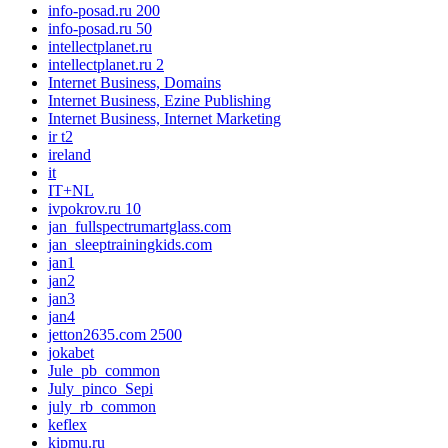
info-posad.ru 200
info-posad.ru 50
intellectplanet.ru
intellectplanet.ru 2
Internet Business, Domains
Internet Business, Ezine Publishing
Internet Business, Internet Marketing
ir t2
ireland
it
IT+NL
ivpokrov.ru 10
jan_fullspectrumartglass.com
jan_sleeptrainingkids.com
jan1
jan2
jan3
jan4
jetton2635.com 2500
jokabet
Jule_pb_common
July_pinco_Sepi
july_rb_common
keflex
kipmu.ru