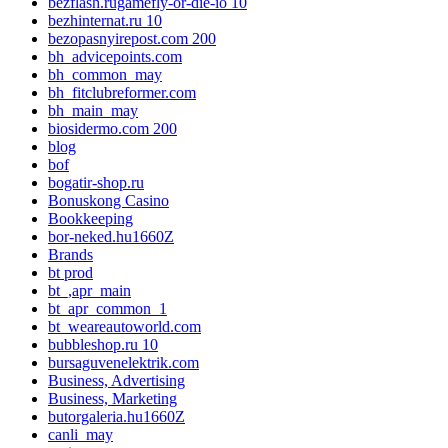
bezflash.rugamefly-or-die-io 10
bezhinternat.ru 10
bezopasnyirepost.com 200
bh_advicepoints.com
bh_common_may
bh_fitclubreformer.com
bh_main_may
biosidermo.com 200
blog
bof
bogatir-shop.ru
Bonuskong Casino
Bookkeeping
bor-neked.hu1660Z
Brands
bt prod
bt_,apr_main
bt_apr_common_1
bt_weareautoworld.com
bubbleshop.ru 10
bursaguvenelektrik.com
Business, Advertising
Business, Marketing
butorgaleria.hu1660Z
canli_may