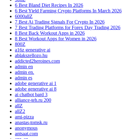
6 Best Bland Diet Recipes In 2026
6 Best Yield Farming Crypto Platforms In March 2026
6000allZ
7 Best Ai Trading Signals For Crypto In 2026
7 Best Trading Platforms for Forex Day Trading 2026
8 Best Back Workout Apps in 2026
8 Best Workout Apps for Women in 2026
800Z
a16z generative ai
ablakszellozo.hu
addicted2heroines.com
admin en
admin en.
admin es
adobe generative ai 1
adobe generative ai 8
ai chatbot bard 3
alliance-teh.ru 200
allZ
allZ2
ami-pizza
anastas-tomsk.ru
anonymous
antsaat.com