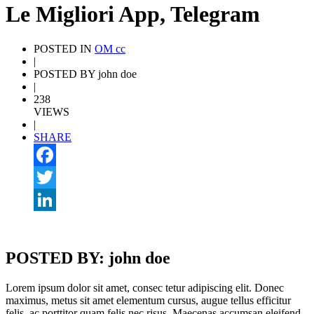
Le Migliori App, Telegram
POSTED IN
OM cc
|
POSTED BY john doe
|
238
VIEWS
|
SHARE
Facebook
Twitter
LinkedIn
POSTED BY: john doe
Lorem ipsum dolor sit amet, consec tetur adipiscing elit. Donec
maximus, metus sit amet elementum cursus, augue tellus efficitur
felis, ac porttitor quam felis nec risus. Maecenas accumsan eleifend.