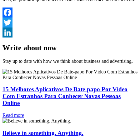
Facebook
Twitter
LinkedIn
Write about now
Stay up to date with how we think about business and advertising.
15 Melhores Aplicativos De Bate-papo Por Vídeo
Com Estranhos Para Conhecer Novas Pessoas
Online
Read more
Believe in something. Anything.