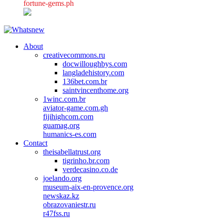
fortune-gems.ph
About
creativecommons.ru
docwilloughbys.com
langladehistory.com
136bet.com.br
saintvincenthome.org
1winc.com.br
aviator-game.com.gh
fijihighcom.com
guamag.org
humanics-es.com
Contact
theisabellatrust.org
tigrinho.br.com
verdecasino.co.de
joelando.org
museum-aix-en-provence.org
newskaz.kz
obrazovaniestr.ru
r47fss.ru