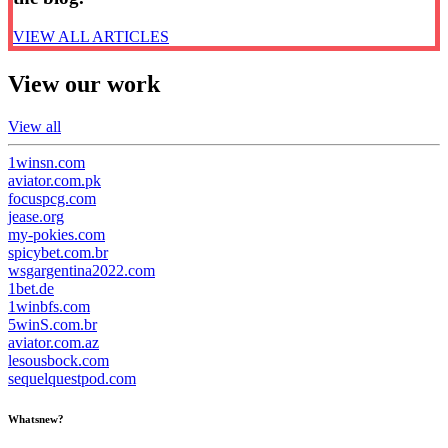
VIEW ALL ARTICLES
View our work
View all
1winsn.com
aviator.com.pk
focuspcg.com
jease.org
my-pokies.com
spicybet.com.br
wsgargentina2022.com
1bet.de
1winbfs.com
5winS.com.br
aviator.com.az
lesousbock.com
sequelquestpod.com
Whatsnew?