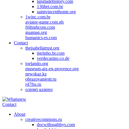
langladehistory.com
136bet.com.br
saintvincenthome.org
1winc.com.br
aviator-game.com.gh
fijihighcom.com
guamag.org
humanics-es.com
Contact
theisabellatrust.org
tigrinho.br.com
verdecasino.co.de
joelando.org
museum-aix-en-provence.org
newskaz.kz
obrazovaniestr.ru
r47fss.ru
олимп казино
Contact
About
creativecommons.ru
docwilloughbys.com