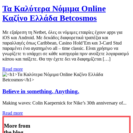
Τα Καλύτερα Νόμιμα Online
Καζίνο Ελλάδα Betcosmos
Με εξαίρεση τη Netbet, όλες οι νόμιμες εταιρίες έχουν apps για
iOS και Android. Με δεκάδες διαφορετικά τραπέζια και
παραλλαγές όπως Caribbean, Casino Hold’Em και 3-Card Stud
παραμένει ένα αγαπημένο all – time classic. Είναι χρήσιμο να
γνωρίζετε τι υπάρχει σε κάθε κατηγορία πριν ανοίξετε λογαριασμό
κάπου και παίξετε. Θα την έχετε δει να διαφημίζεται […]
Read more
Believe in something. Anything.
Making waves: Colin Kaepernick for Nike’s 30th anniversary of...
Read more
More from
the blog.