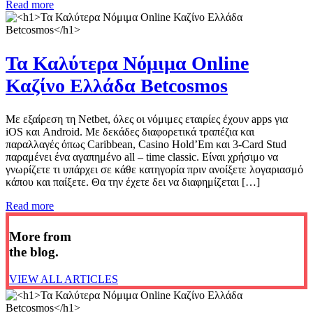
Read more
Τα Καλύτερα Νόμιμα Online
Καζίνο Ελλάδα Betcosmos
Με εξαίρεση τη Netbet, όλες οι νόμιμες εταιρίες έχουν apps για
iOS και Android. Με δεκάδες διαφορετικά τραπέζια και
παραλλαγές όπως Caribbean, Casino Hold’Em και 3-Card Stud
παραμένει ένα αγαπημένο all – time classic. Είναι χρήσιμο να
γνωρίζετε τι υπάρχει σε κάθε κατηγορία πριν ανοίξετε λογαριασμό
κάπου και παίξετε. Θα την έχετε δει να διαφημίζεται […]
Read more
More from
the blog.
VIEW ALL ARTICLES