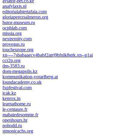
aviator-bet.co.ke
anafylaxis.nl
editorialabiertafaia.com
gloriaperezsalmeron.org
hutor-museum.ru
ocphlab.com
missia.org
nextremity.com
provegas.ru
toucheurope.org
xn----7sbabaaecv4babf2atrj9bfnlk8grk.xn--p1ai
ccr2p.org
dm-3583.ru
dom-megapolis.kz
kommunikation-vorarlberg.at
loundacademy.co.uk
fxpfestival.com
icak.kz
kenrox.in
learnathome.ru
le-centaure.fr
mabaiedesomme.fr
openhours.hr
pohodd.ru
stmonicachs.org