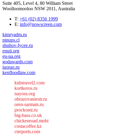
Suite 405, Level 4, 80 William Street
Woolloomooloo NSW 2011, Australia
T:
+61 (02) 8356 1999
E:
info@nowscreen.com
kimryadm.ru
pinups.cl
shuhov-lycee.ru
enuii.org
eu-ua.org
godawards.com
iuorao.ru
kenfloodlaw.com
kidstravel2.com
kortkeros.ru
nayora.org
obrazovaniestr.ru
oren-sarmats.ru
prockomi.ru
big-bass.co.uk
chickenroad.mobi
costacoffee.kz
ctreports.com