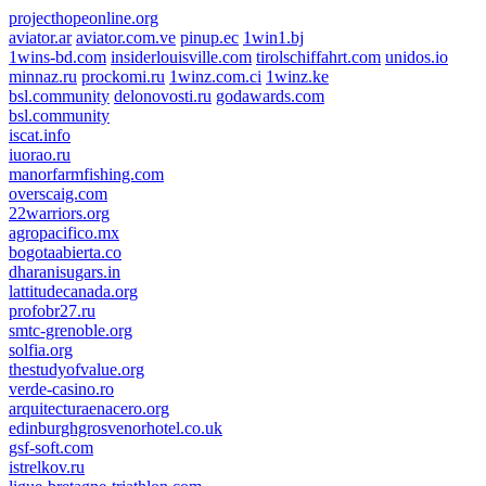
projecthopeonline.org
aviator.ar
aviator.com.ve
pinup.ec
1win1.bj
1wins-bd.com
insiderlouisville.com
tirolschiffahrt.com
unidos.io
minnaz.ru
prockomi.ru
1winz.com.ci
1winz.ke
bsl.community
delonovosti.ru
godawards.com
bsl.community
iscat.info
iuorao.ru
manorfarmfishing.com
overscaig.com
22warriors.org
agropacifico.mx
bogotaabierta.co
dharanisugars.in
lattitudecanada.org
profobr27.ru
smtc-grenoble.org
solfia.org
thestudyofvalue.org
verde-casino.ro
arquitecturaenacero.org
edinburghgrosvenorhotel.co.uk
gsf-soft.com
istrelkov.ru