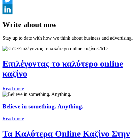
Twitter
LinkedIn
Write about now
Stay up to date with how we think about business and advertising.
Επιλέγοντας το καλύτερο online
καζίνο
Read more
Believe in something. Anything.
Read more
Τα Καλύτερα Online Καζίνο Στην