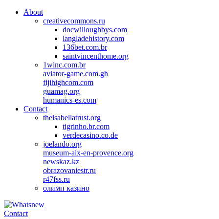
About
creativecommons.ru
docwilloughbys.com
langladehistory.com
136bet.com.br
saintvincenthome.org
1winc.com.br
aviator-game.com.gh
fijihighcom.com
guamag.org
humanics-es.com
Contact
theisabellatrust.org
tigrinho.br.com
verdecasino.co.de
joelando.org
museum-aix-en-provence.org
newskaz.kz
obrazovaniestr.ru
r47fss.ru
олимп казино
Contact