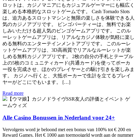
ロットは、カジノマニアにもカジュアルゲーマーにも幅広く
楽しめる本格的なスロットゲームです。 Cash Tornado Slots
は、迫力あるスロットマシンと無限の楽しさを体験できる人
気のカジノアプリです。 ビンゴパーティーは、無料でお楽
しみいただける超人気のビンゴゲームアプリです。 このル
ーレットゲームアプリは、リアルなカジノ体験が気軽に楽し
める無料のエンターテインメントアプリです。 このルーレ
ットゲームアプリは、3D高画質でリアルなルーレットが楽
しめる無料カジノアプリです。 2枚の自分の手札とテーブル
上の5枚のコミュニティカード(共通カード)を使ってポーカ
ー役を完成させ、ほかのプレイヤーとの駆け引きを楽しみま
す。 カジノへ行くと、大抵ポーカーで生計を立てるプレイ
ヤーがどこにでもいます。 […]
Read more
Alle Casino Bonussen in Nederland voor 24+
Vervolgens word je beloond met een bonus van 100% tot € 200 en
Reward Games. Het € 1000 aan toernooigeld wordt aan de nummer