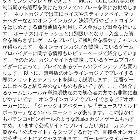
タイミングでプレイができます。 MGA、CGL, GRA等の規
制当局から認可を受けたカジノでのプレーを常にお勧めしま
す。 ネットカジノでは主にぺイズやスティックペイ、マッ
チベターなどのオンラインカジノ 決済代行やビットコイン
をはじめとする仮想通貨を利用して入金および出金を行いま
す。 ボーナスはキャッシュとは別扱いとなり、入金した資
金を減らさずにゲームをプレイして勝利金を増やすチャンス
が得られます。 各オンラインカジノが提携しているゲーム
プロバイダーに関する情報もレビューページで紹介していま
す。 そのため、カジノサイトが提携しているゲームプロバ
イダーによって、プレイできるゲームのラインナップも変わ
ります。 以下に、無料版のオンラインカジノでプレイする
際のメリットとデメリットを詳しく説明します。 定番ゲー
ムに比べると馴染みのないものも多いですが、ここで紹介す
るゲームはルールが単純明快なので初心者の方でも非常に遊
びやすいです！ オンラインカジノでプレイできるビデオポ
ーカーには、「ジャックオアベター」や「デュースワイルド
ポーカー」などのバリエーションがあります。 このほかに
もパチンコ×ピンボールのようなPlinko カジノゲームもおす
すめ。 いますぐ公式サイトでプレイしたい方は、カジノ一
覧から「公式サイト」をタップするだけで、直接各オンカジ
の公式サイトにアクセスできます！ ゴールデンタイガース