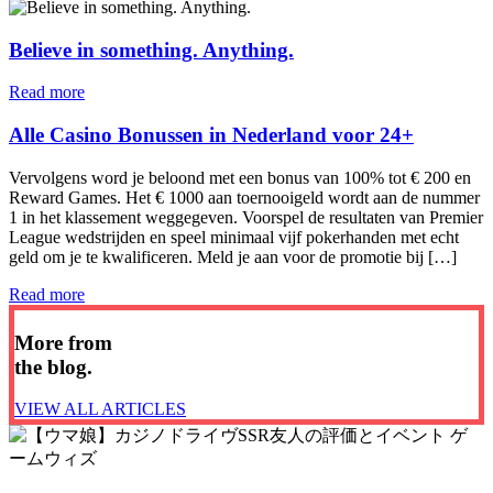
Believe in something. Anything.
Read more
Alle Casino Bonussen in Nederland voor 24+
Vervolgens word je beloond met een bonus van 100% tot € 200 en
Reward Games. Het € 1000 aan toernooigeld wordt aan de nummer
1 in het klassement weggegeven. Voorspel de resultaten van Premier
League wedstrijden en speel minimaal vijf pokerhanden met echt
geld om je te kwalificeren. Meld je aan voor de promotie bij […]
Read more
More from
the blog.
VIEW ALL ARTICLES