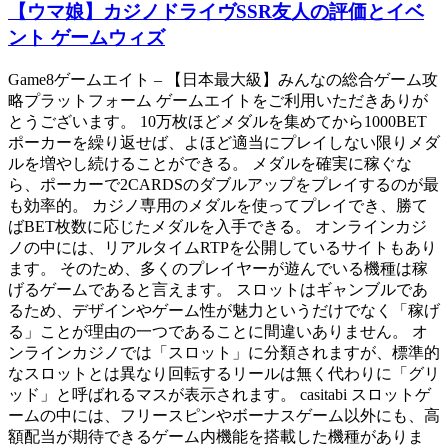
【ウマ娘】カジノドライヴSSR友人の評価とイベ
ント ゲームウィズ
Game8ゲームエイト – 【日本最大級】みんなの総合ゲーム攻
略プラットフォーム ゲームエイトをご利用いただきありが
とうございます。 10万枚ほどメダルを集めてから1000BET
ポーカーを繰り返せば、よほど適当にプレイしない限りメダ
ルを増やし続けることができる。 メダルを確実に稼ぐな
ら、ポーカーで2CARDSのダブルアップをプレイするのが最
も効率的。 カジノ専用のメダルを使ってプレイでき、勝て
ばBET枚数に応じたメダルを入手できる。 オンラインカジ
ノの中には、リアルタイムRTPを公開しているサイトもあり
ます。 そのため、多くのプレイヤーが遊んでいる機種は稼
げるゲームであると言えます。 スロットはギャンブルであ
るため、デザインやゲーム性が魅力というだけでなく「稼げ
る」ことが理由の一つであることに間違いありません。 オ
ンラインカジノでは「スロット」に分類されますが、標準的
なスロットとは異なり回転するリールは無く代わりに「グリ
ッド」と呼ばれるマスが表示されます。 casitabi スロットゲ
ームの中には、フリースピンやボーナスゲーム以外にも、高
額配当が期待できるゲーム内機能を搭載した機種がありま