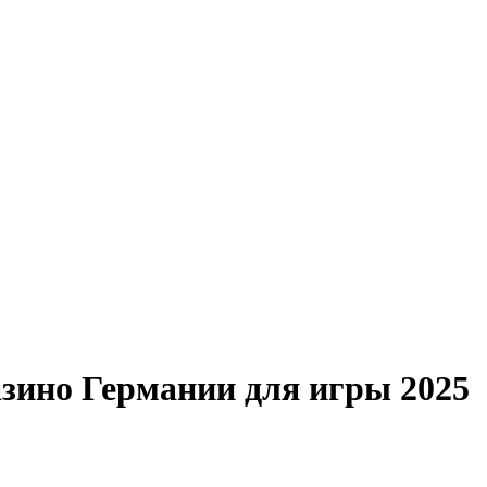
зино Германии для игры 2025