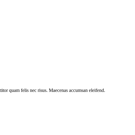
ttitor quam felis nec risus. Maecenas accumsan eleifend.