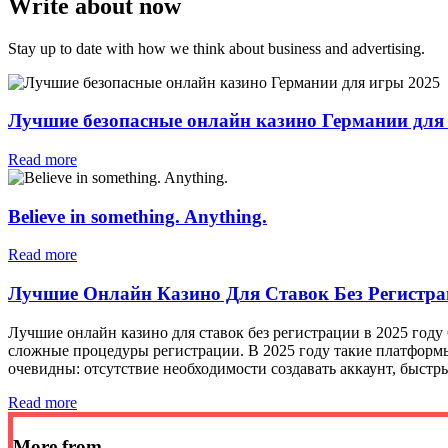
Write about now
Stay up to date with how we think about business and advertising.
Лучшие безопасные онлайн казино Германии для
Read more
Believe in something. Anything.
Read more
Лучшие Онлайн Казино Для Ставок Без Регистра
Лучшие онлайн казино для ставок без регистрации в 2025 году
сложные процедуры регистрации. В 2025 году такие платформ
очевидны: отсутствие необходимости создавать аккаунт, быстр
Read more
More from