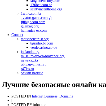
langladehistory.com
136bet.com.br
saintvincenthome.org
1winc.com.br
aviator-game.com.gh
fijihighcom.com
guamag.org
humanics-es.com
Contact
theisabellatrust.org
tigrinho.br.com
verdecasino.co.de
joelando.org
museum-aix-en-provence.org
newskaz.kz
obrazovaniestr.ru
r47fss.ru
олимп казино
Лучшие безопасные онлайн ка
POSTED IN
Internet Business, Domains
|
POSTED BY john doe