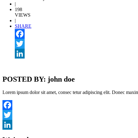
|
198
VIEWS
|
SHARE
Facebook
Twitter
LinkedIn
POSTED BY: john doe
Lorem ipsum dolor sit amet, consec tetur adipiscing elit. Donec maximu
Facebook
Twitter
LinkedIn