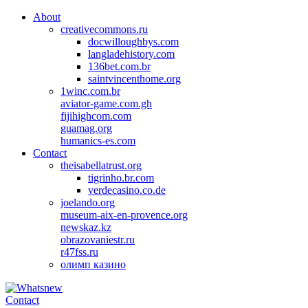
About
creativecommons.ru
docwilloughbys.com
langladehistory.com
136bet.com.br
saintvincenthome.org
1winc.com.br
aviator-game.com.gh
fijihighcom.com
guamag.org
humanics-es.com
Contact
theisabellatrust.org
tigrinho.br.com
verdecasino.co.de
joelando.org
museum-aix-en-provence.org
newskaz.kz
obrazovaniestr.ru
r47fss.ru
олимп казино
Contact