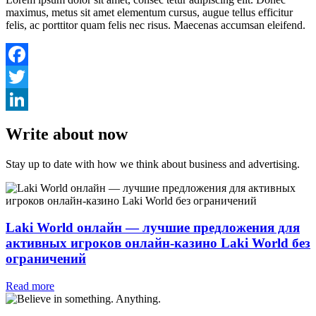
maximus, metus sit amet elementum cursus, augue tellus efficitur
felis, ac porttitor quam felis nec risus. Maecenas accumsan eleifend.
Facebook
Twitter
LinkedIn
Write about now
Stay up to date with how we think about business and advertising.
Laki World онлайн — лучшие предложения для
активных игроков онлайн‑казино Laki World без
ограничений
Read more