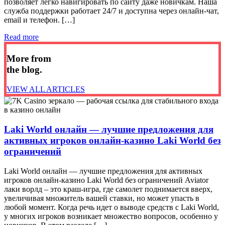
позволяет легко навигировать по сайту даже новичкам. Наша
служба поддержки работает 24/7 и доступна через онлайн-чат,
email и телефон. […]
Read more
More from
the blog.
VIEW ALL ARTICLES
Laki World онлайн — лучшие предложения для
активных игроков онлайн‑казино Laki World без
ограничений
Laki World онлайн — лучшие предложения для активных
игроков онлайн‑казино Laki World без ограничений Aviator
лаки ворлд – это краш-игра, где самолет поднимается вверх,
увеличивая множитель вашей ставки, но может упасть в
любой момент. Когда речь идет о выводе средств с Laki World,
у многих игроков возникает множество вопросов, особенно у