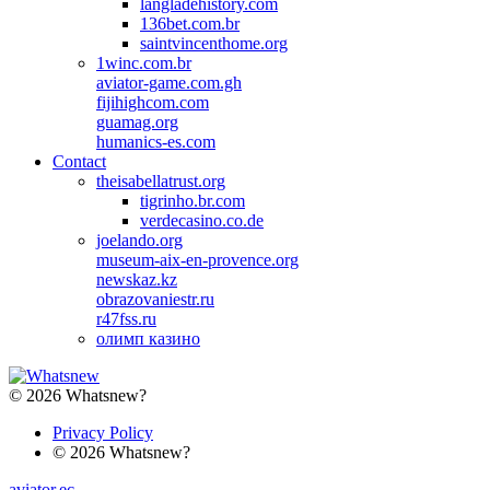
langladehistory.com
136bet.com.br
saintvincenthome.org
1winc.com.br
aviator-game.com.gh
fijihighcom.com
guamag.org
humanics-es.com
Contact
theisabellatrust.org
tigrinho.br.com
verdecasino.co.de
joelando.org
museum-aix-en-provence.org
newskaz.kz
obrazovaniestr.ru
r47fss.ru
олимп казино
© 2026 Whatsnew?
Privacy Policy
© 2026 Whatsnew?
aviator.ec