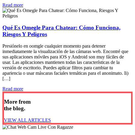
Read more
Qué Es Omegle Para Chatear: Cómo Funciona,
Riesgos Y Peligros
Presiónelo en oomgle cualquier momento para detener
inmediatamente la visualización de las cámaras web. Encontré que
sus aplicaciones móviles para iOS y Android son muy fáciles de
usar. Las aplicaciones mantienen todas las características de la
versión de escritorio. Puedes aplicar filtros para cambiar tu
apariencia o usar máscaras faciales temáticas para el anonimato. Ii)
[…]
Read more
More from
the blog.
VIEW ALL ARTICLES