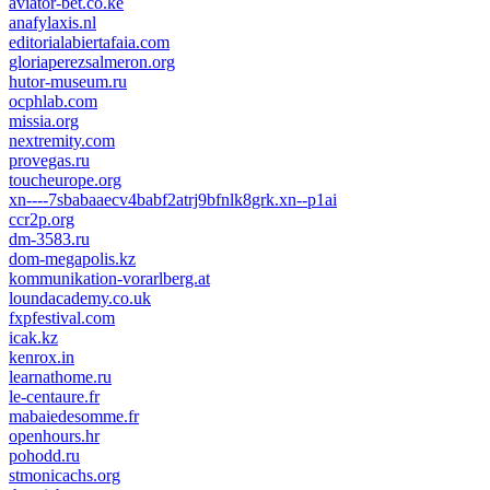
aviator-bet.co.ke
anafylaxis.nl
editorialabiertafaia.com
gloriaperezsalmeron.org
hutor-museum.ru
ocphlab.com
missia.org
nextremity.com
provegas.ru
toucheurope.org
xn----7sbabaaecv4babf2atrj9bfnlk8grk.xn--p1ai
ccr2p.org
dm-3583.ru
dom-megapolis.kz
kommunikation-vorarlberg.at
loundacademy.co.uk
fxpfestival.com
icak.kz
kenrox.in
learnathome.ru
le-centaure.fr
mabaiedesomme.fr
openhours.hr
pohodd.ru
stmonicachs.org