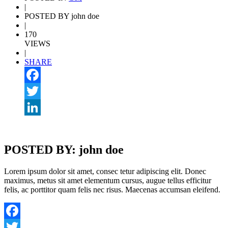
|
POSTED BY john doe
|
170
VIEWS
|
SHARE
Facebook
Twitter
LinkedIn
POSTED BY: john doe
Lorem ipsum dolor sit amet, consec tetur adipiscing elit. Donec
maximus, metus sit amet elementum cursus, augue tellus efficitur
felis, ac porttitor quam felis nec risus. Maecenas accumsan eleifend.
Facebook