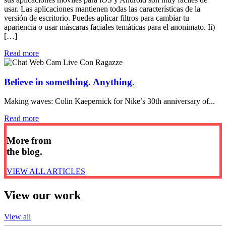
usar. Las aplicaciones mantienen todas las características de la
versión de escritorio. Puedes aplicar filtros para cambiar tu
apariencia o usar máscaras faciales temáticas para el anonimato. Ii)
[…]
Read more
Believe in something. Anything.
Making waves: Colin Kaepernick for Nike’s 30th anniversary of...
Read more
More from
the blog.
VIEW ALL ARTICLES
View our work
View all