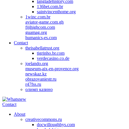
langladehistory.com
136bet.com.br
saintvincenthome.org
1winc.com.br
aviator-game.com.gh
fijihighcom.com
guamag.org
humanics-es.com
Contact
theisabellatrust.org
tigrinho.br.com
verdecasino.co.de
joelando.org
museum-aix-en-provence.org
newskaz.kz
obrazovaniestr.ru
r47fss.ru
олимп казино
Contact
About
creativecommons.ru
docwilloughbys.com