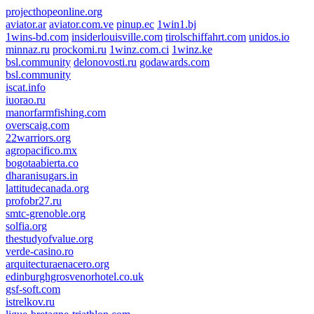
projecthopeonline.org
aviator.ar
aviator.com.ve
pinup.ec
1win1.bj
1wins-bd.com
insiderlouisville.com
tirolschiffahrt.com
unidos.io
minnaz.ru
prockomi.ru
1winz.com.ci
1winz.ke
bsl.community
delonovosti.ru
godawards.com
bsl.community
iscat.info
iuorao.ru
manorfarmfishing.com
overscaig.com
22warriors.org
agropacifico.mx
bogotaabierta.co
dharanisugars.in
lattitudecanada.org
profobr27.ru
smtc-grenoble.org
solfia.org
thestudyofvalue.org
verde-casino.ro
arquitecturaenacero.org
edinburghgrosvenorhotel.co.uk
gsf-soft.com
istrelkov.ru