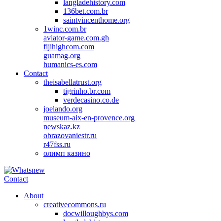
langladehistory.com
136bet.com.br
saintvincenthome.org
1winc.com.br
aviator-game.com.gh
fijihighcom.com
guamag.org
humanics-es.com
Contact
theisabellatrust.org
tigrinho.br.com
verdecasino.co.de
joelando.org
museum-aix-en-provence.org
newskaz.kz
obrazovaniestr.ru
r47fss.ru
олимп казино
Contact
About
creativecommons.ru
docwilloughbys.com