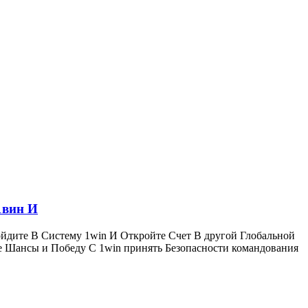
1вин И
йдите В Систему 1win И Откройте Счет В другой Глобальной
е Шансы и Победу С 1win принять Безопасности командования