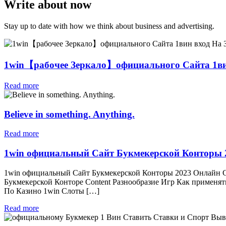
Write about now
Stay up to date with how we think about business and advertising.
1win【рабочее Зеркало】официального Сайта 1вин ️
Read more
Believe in something. Anything.
Read more
1win официальный Сайт Букмекерской Конторы 
1win официальный Сайт Букмекерской Конторы 2023 Онлайн С
Букмекерской Конторе Content Разнообразие Игр Как применя
По Казино 1win Слоты […]
Read more