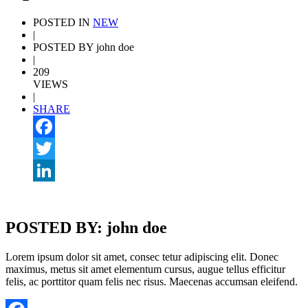
POSTED IN
NEW
|
POSTED BY john doe
|
209
VIEWS
|
SHARE
Facebook
Twitter
LinkedIn
POSTED BY: john doe
Lorem ipsum dolor sit amet, consec tetur adipiscing elit. Donec
maximus, metus sit amet elementum cursus, augue tellus efficitur
felis, ac porttitor quam felis nec risus. Maecenas accumsan eleifend.