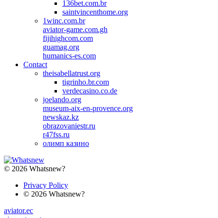
136bet.com.br
saintvincenthome.org
1winc.com.br
aviator-game.com.gh
fijihighcom.com
guamag.org
humanics-es.com
Contact
theisabellatrust.org
tigrinho.br.com
verdecasino.co.de
joelando.org
museum-aix-en-provence.org
newskaz.kz
obrazovaniestr.ru
r47fss.ru
олимп казино
© 2026 Whatsnew?
Privacy Policy
© 2026 Whatsnew?
aviator.ec