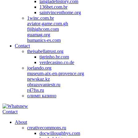
langladehistory.com
136bet.com.br
saintvincenthome.org
1winc.com.br
aviator-game.com.gh
fijihighcom.com
guamag.org
humanics-es.com
Contact
theisabellatrust.org
tigrinho.br.com
verdecasino.co.de
joelando.org
museum-aix-en-provence.org
newskaz.kz
obrazovaniestr.ru
r47fss.ru
олимп казино
Contact
About
creativecommons.ru
docwilloughbys.com