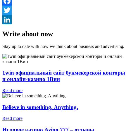
Facebook
Twitter
LinkedIn
Write about now
Stay up to date with how we think about business and advertising.
1win официальный сайт букмекерской конторы
и онлайн-казино 1Вин
Read more
Believe in something. Anything.
Read more
Игровое казино Azino 777 – отзывы