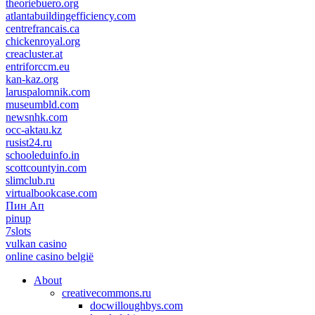
theoriebuero.org
atlantabuildingefficiency.com
centrefrancais.ca
chickenroyal.org
creacluster.at
entriforccm.eu
kan-kaz.org
laruspalomnik.com
museumbld.com
newsnhk.com
occ-aktau.kz
rusist24.ru
schooleduinfo.in
scottcountyin.com
slimclub.ru
virtualbookcase.com
Пин Ап
pinup
7slots
vulkan casino
online casino belgië
About
creativecommons.ru
docwilloughbys.com