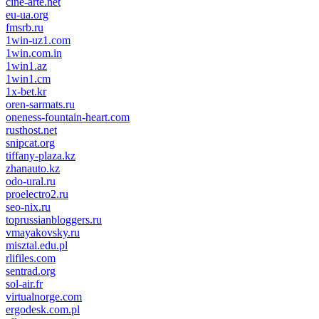
cine-arte.net
eu-ua.org
fmsrb.ru
1win-uz1.com
1win.com.in
1win1.az
1win1.cm
1x-bet.kr
oren-sarmats.ru
oneness-fountain-heart.com
rusthost.net
snipcat.org
tiffany-plaza.kz
zhanauto.kz
odo-ural.ru
proelectro2.ru
seo-nix.ru
toprussianbloggers.ru
vmayakovsky.ru
misztal.edu.pl
rlifiles.com
sentrad.org
sol-air.fr
virtualnorge.com
ergodesk.com.pl