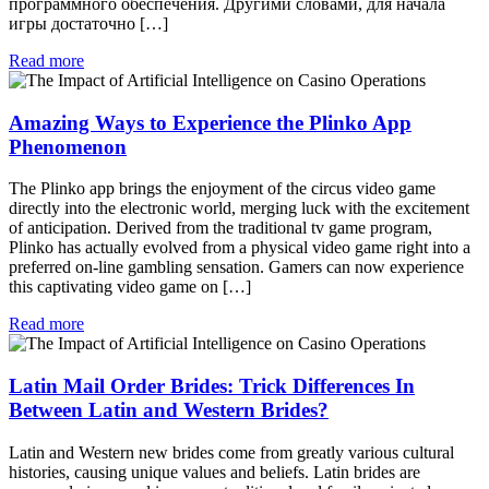
программного обеспечения. Другими словами, для начала
игры достаточно […]
Read more
Amazing Ways to Experience the Plinko App
Phenomenon
The Plinko app brings the enjoyment of the circus video game
directly into the electronic world, merging luck with the excitement
of anticipation. Derived from the traditional tv game program,
Plinko has actually evolved from a physical video game right into a
preferred on-line gambling sensation. Gamers can now experience
this captivating video game on […]
Read more
Latin Mail Order Brides: Trick Differences In
Between Latin and Western Brides?
Latin and Western new brides come from greatly various cultural
histories, causing unique values and beliefs. Latin brides are