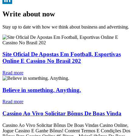
LinkedIn
Write about now
Stay up to date with how we think about business and advertising.
Site Oficial De Apostas Em Football, Esportivas
Online E Cassino No Brasil 202
Read more
Believe in something. Anything.
Read more
Cassino Ao Vivo Solicitar Bônus De Boas Vinda
Cassino Ao Vivo Solicitar Bônus De Boas Vindas Casino Online,
Jogue Cassino E Ganhe Bônus! Content Termos E Condições Dos