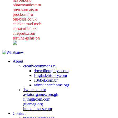
nayora.org
obrazovaniestr.ru
oren-sarmats.ru
prockomi.ru
big-bass.co.uk
chickenroad.mobi
costacoffee.kz
ctreports.com
fortune-gems.ph
About
creativecommons.ru
docwilloughbys.com
langladehistory.com
136bet.com.br
saintvincenthome.org
1winc.com.br
aviator-game.com.gh
fijihighcom.com
guamag.org
humanics-es.com
Contact