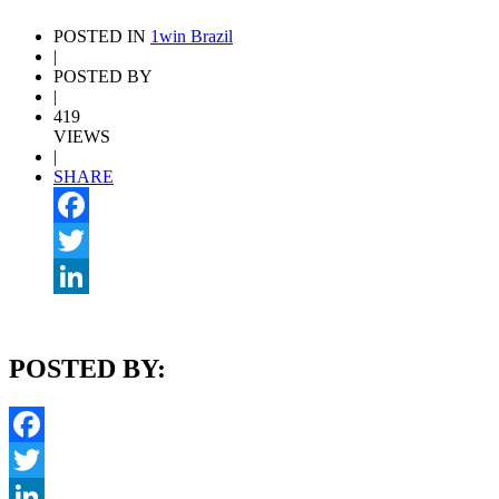
POSTED IN
1win Brazil
|
POSTED BY
|
419
VIEWS
|
SHARE
Facebook
Twitter
LinkedIn
POSTED BY:
Facebook
Twitter