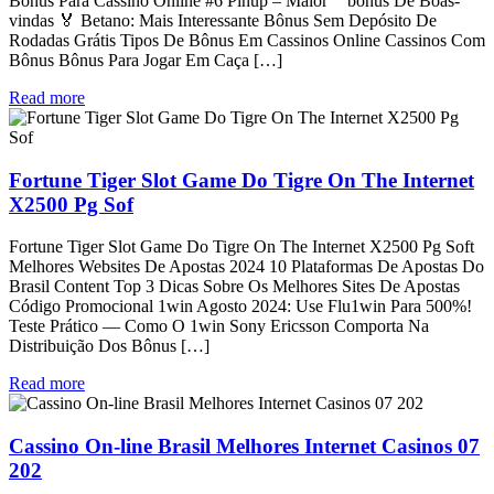
Bônus Para Cassino Online #6 Pinup – Maior” “bônus De Boas-
vindas 🏅 Betano: Mais Interessante Bônus Sem Depósito De
Rodadas Grátis Tipos De Bônus Em Cassinos Online Cassinos Com
Bônus Bônus Para Jogar Em Caça […]
Read more
Fortune Tiger Slot Game Do Tigre On The Internet
X2500 Pg Sof
Fortune Tiger Slot Game Do Tigre On The Internet X2500 Pg Soft
Melhores Websites De Apostas 2024 10 Plataformas De Apostas Do
Brasil Content Top 3 Dicas Sobre Os Melhores Sites De Apostas
Código Promocional 1win Agosto 2024: Use Flu1win Para 500%!
Teste Prático — Como O 1win Sony Ericsson Comporta Na
Distribuição Dos Bônus […]
Read more
Cassino On-line Brasil Melhores Internet Casinos 07
202