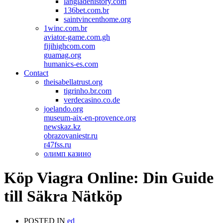
langladehistory.com
136bet.com.br
saintvincenthome.org
1winc.com.br
aviator-game.com.gh
fijihighcom.com
guamag.org
humanics-es.com
Contact
theisabellatrust.org
tigrinho.br.com
verdecasino.co.de
joelando.org
museum-aix-en-provence.org
newskaz.kz
obrazovaniestr.ru
r47fss.ru
олимп казино
Köp Viagra Online: Din Guide
till Säkra Nätköp
POSTED IN
ed