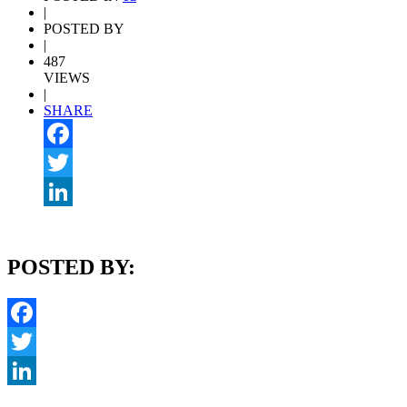
|
POSTED BY
|
487
VIEWS
|
SHARE
Facebook
Twitter
LinkedIn
POSTED BY:
Facebook
Twitter
LinkedIn