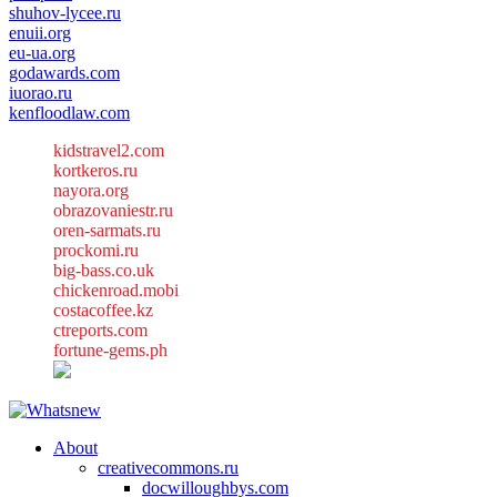
shuhov-lycee.ru
enuii.org
eu-ua.org
godawards.com
iuorao.ru
kenfloodlaw.com
kidstravel2.com
kortkeros.ru
nayora.org
obrazovaniestr.ru
oren-sarmats.ru
prockomi.ru
big-bass.co.uk
chickenroad.mobi
costacoffee.kz
ctreports.com
fortune-gems.ph
About
creativecommons.ru
docwilloughbys.com