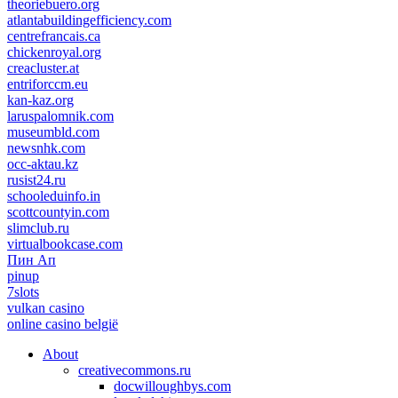
theoriebuero.org
atlantabuildingefficiency.com
centrefrancais.ca
chickenroyal.org
creacluster.at
entriforccm.eu
kan-kaz.org
laruspalomnik.com
museumbld.com
newsnhk.com
occ-aktau.kz
rusist24.ru
schooleduinfo.in
scottcountyin.com
slimclub.ru
virtualbookcase.com
Пин Ап
pinup
7slots
vulkan casino
online casino belgië
About
creativecommons.ru
docwilloughbys.com