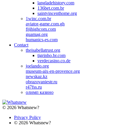
langladehistory.com
136bet.com.br
saintvincenthome.org
1winc.com.br
aviator-game.com.gh
fijihighcom.com
guamag.org
humanics-es.com
Contact
theisabellatrust.org
tigrinho.br.com
verdecasino.co.de
joelando.org
museum-aix-en-provence.org
newskaz.kz
obrazovaniestr.ru
r47fss.ru
олимп казино
© 2026 Whatsnew?
Privacy Policy
© 2026 Whatsnew?