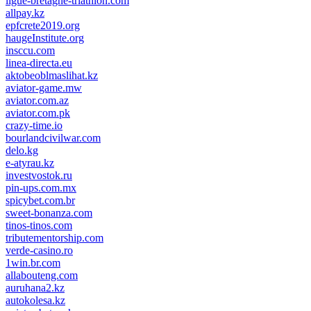
ligue-bretagne-triathlon.com
allpay.kz
epfcrete2019.org
haugeInstitute.org
insccu.com
linea-directa.eu
aktobeoblmaslihat.kz
aviator-game.mw
aviator.com.az
aviator.com.pk
crazy-time.io
bourlandcivilwar.com
delo.kg
e-atyrau.kz
investvostok.ru
pin-ups.com.mx
spicybet.com.br
sweet-bonanza.com
tinos-tinos.com
tributementorship.com
verde-casino.ro
1win.br.com
allabouteng.com
auruhana2.kz
autokolesa.kz