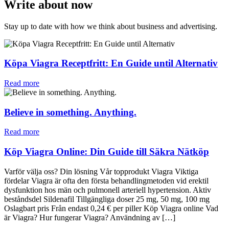
Write about now
Stay up to date with how we think about business and advertising.
Köpa Viagra Receptfritt: En Guide until Alternativ
Read more
Believe in something. Anything.
Read more
Köp Viagra Online: Din Guide till Säkra Nätköp
Varför välja oss? Din lösning Vår topprodukt Viagra Viktiga
fördelar Viagra är ofta den första behandlingmetoden vid erektil
dysfunktion hos män och pulmonell arteriell hypertension. Aktiv
beståndsdel Sildenafil Tillgängliga doser 25 mg, 50 mg, 100 mg
Oslagbart pris Från endast 0,24 € per piller Köp Viagra online Vad
är Viagra? Hur fungerar Viagra? Användning av […]