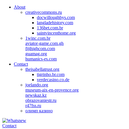
About
creativecommons.ru
docwilloughbys.com
langladehistory.com
136bet.com.br
saintvincenthome.org
1winc.com.br
aviator-game.com.gh
fijihighcom.com
guamag.org
humanics-es.com
Contact
theisabellatrust.org
tigrinho.br.com
verdecasino.co.de
joelando.org
museum-aix-en-provence.org
newskaz.kz
obrazovaniestr.ru
r47fss.ru
олимп казино
Contact