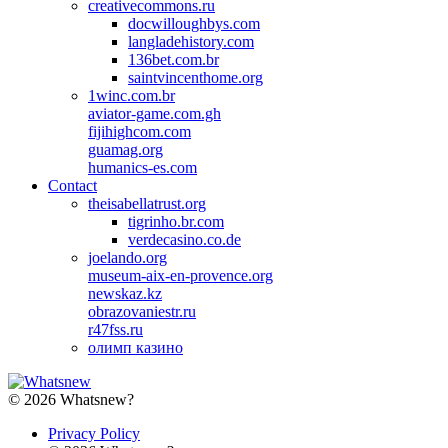
creativecommons.ru
docwilloughbys.com
langladehistory.com
136bet.com.br
saintvincenthome.org
1winc.com.br
aviator-game.com.gh
fijihighcom.com
guamag.org
humanics-es.com
Contact
theisabellatrust.org
tigrinho.br.com
verdecasino.co.de
joelando.org
museum-aix-en-provence.org
newskaz.kz
obrazovaniestr.ru
r47fss.ru
олимп казино
© 2026 Whatsnew?
Privacy Policy