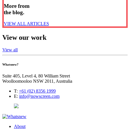
More from
the blog.
VIEW ALL ARTICLES
View our work
View all
Whatsnew?
Suite 405, Level 4, 80 William Street
Woolloomooloo NSW 2011, Australia
T:
+61 (02) 8356 1999
E:
info@nowscreen.com
About