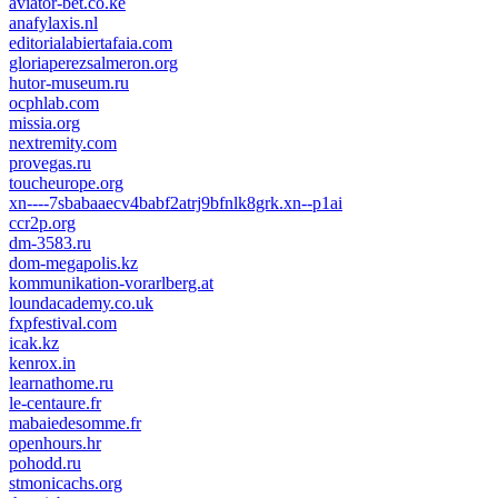
aviator-bet.co.ke
anafylaxis.nl
editorialabiertafaia.com
gloriaperezsalmeron.org
hutor-museum.ru
ocphlab.com
missia.org
nextremity.com
provegas.ru
toucheurope.org
xn----7sbabaaecv4babf2atrj9bfnlk8grk.xn--p1ai
ccr2p.org
dm-3583.ru
dom-megapolis.kz
kommunikation-vorarlberg.at
loundacademy.co.uk
fxpfestival.com
icak.kz
kenrox.in
learnathome.ru
le-centaure.fr
mabaiedesomme.fr
openhours.hr
pohodd.ru
stmonicachs.org