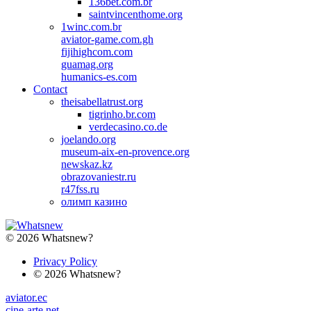
136bet.com.br
saintvincenthome.org
1winc.com.br
aviator-game.com.gh
fijihighcom.com
guamag.org
humanics-es.com
Contact
theisabellatrust.org
tigrinho.br.com
verdecasino.co.de
joelando.org
museum-aix-en-provence.org
newskaz.kz
obrazovaniestr.ru
r47fss.ru
олимп казино
© 2026 Whatsnew?
Privacy Policy
© 2026 Whatsnew?
aviator.ec
cine-arte.net