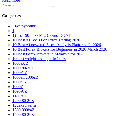
Read more
Categories
! Без рубрики
1
1) 157190 links Mix Casino DONE
10 Best Ai Tools For Forex Trading 2026
10 Best Ai-powered Stock Analysis Platforms In 2026
10 Best Forex Brokers for Beginners in 2026 March 2026
10 Best Forex Brokers in Malaysia for 2026
10 best weight loss apps in 2026
100%A Z
1000 80-20Z
1000A Z
1000all 200baZ
1000allZ
1000Z
1090A Z
1180A Z
1200 80-20Z
12dekabrya.ru
1500 300baZ
1500 80-20Z