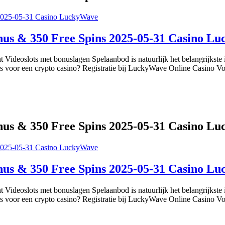
onus & 350 Free Spins 2025-05-31 Casino L
Videoslots met bonuslagen Spelaanbod is natuurlijk het belangrijkste i
s voor een crypto casino? Registratie bij LuckyWave Online Casino
onus & 350 Free Spins 2025-05-31 Casino L
onus & 350 Free Spins 2025-05-31 Casino L
Videoslots met bonuslagen Spelaanbod is natuurlijk het belangrijkste i
s voor een crypto casino? Registratie bij LuckyWave Online Casino