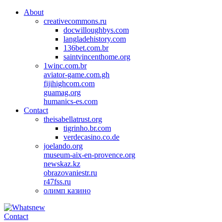
About
creativecommons.ru
docwilloughbys.com
langladehistory.com
136bet.com.br
saintvincenthome.org
1winc.com.br
aviator-game.com.gh
fijihighcom.com
guamag.org
humanics-es.com
Contact
theisabellatrust.org
tigrinho.br.com
verdecasino.co.de
joelando.org
museum-aix-en-provence.org
newskaz.kz
obrazovaniestr.ru
r47fss.ru
олимп казино
Contact