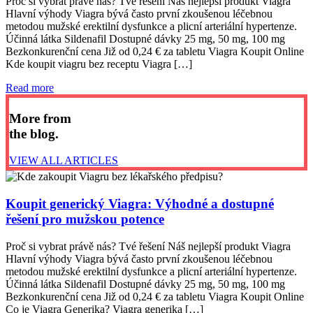
Proč si vybrat právě nás? Tvé řešení Náš nejlepší produkt Viagra
Hlavní výhody Viagra bývá často první zkoušenou léčebnou
metodou mužské erektilní dysfunkce a plicní arteriální hypertenze.
Účinná látka Sildenafil Dostupné dávky 25 mg, 50 mg, 100 mg
Bezkonkurenční cena Již od 0,24 € za tabletu Viagra Koupit Online
Kde koupit viagru bez receptu Viagra […]
Read more
More from
the blog.
VIEW ALL ARTICLES
Koupit generický Viagra: Výhodné a dostupné
řešení pro mužskou potence
Proč si vybrat právě nás? Tvé řešení Náš nejlepší produkt Viagra
Hlavní výhody Viagra bývá často první zkoušenou léčebnou
metodou mužské erektilní dysfunkce a plicní arteriální hypertenze.
Účinná látka Sildenafil Dostupné dávky 25 mg, 50 mg, 100 mg
Bezkonkurenční cena Již od 0,24 € za tabletu Viagra Koupit Online
Co je Viagra Generika? Viagra generika […]