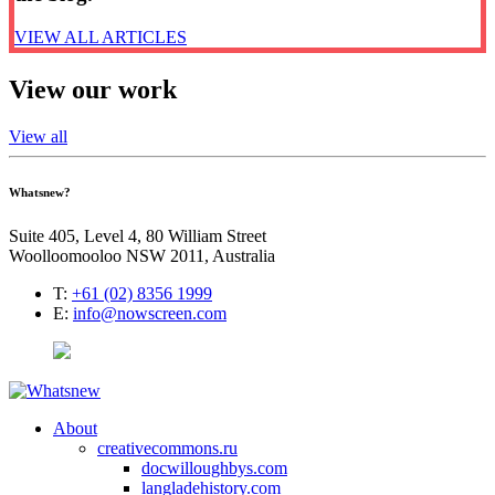
VIEW ALL ARTICLES
View our work
View all
Whatsnew?
Suite 405, Level 4, 80 William Street
Woolloomooloo NSW 2011, Australia
T:
+61 (02) 8356 1999
E:
info@nowscreen.com
About
creativecommons.ru
docwilloughbys.com
langladehistory.com